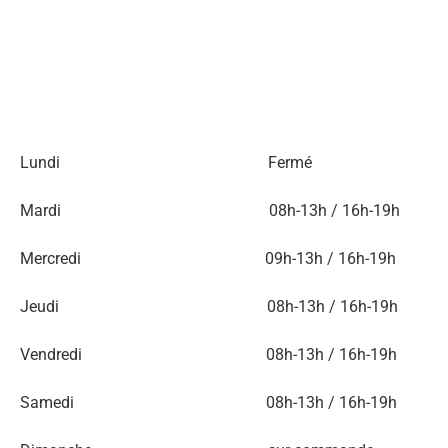
saint grégoire, Ille et Vilaine, Gévezé, Chevaigné, Betton, saint germain sur ille, Rennes, Pacé, montreuil le gast, chantepie, 35, poisson, traiteur, fruits de mer, plats, repas, mariage, huîtres, entreprise, événement, 35000, poissonnerie, frais, plateau,
organisation, meilleure poissonnerie bretagne, Marée Bleue, Dolédec, Jahier, Troadec, Sohier, Solidor, poissonnier, traiteur, plat à emporter, qualité, fraicheur, économique, pas cher, local, développement durable, bar, merlu, lotte, coquille st Jacques,
moules bouchot, crevette, Bio, Label Rouge, Bomlo, dorade, art, saumon, araignée, langoustines, homards, tourteau, glace, PDF, Opef, Pavillon France, Caviar, MSC, pêche durable, fabriqué en Bretagne, AB, Fait Maison, fish, shell, prestation, formation,
MFR, océan, lac, chasse sous marine, ligne, chalut, petit bateau, mariage, communion, anniversaire, fête, region, val d'ille d'Aubigné, Super U
Lundi Fermé
Mardi 08h-13h / 16h-19h
Mercredi 09h-13h / 16h-19h
Jeudi 08h-13h / 16h-19h
Vendredi 08h-13h / 16h-19h
Samedi 08h-13h / 16h-19h