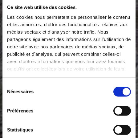
Nom et Prénom*
Ce site web utilise des cookies.
Les cookies nous permettent de personnaliser le contenu
et les annonces, d'offrir des fonctionnalités relatives aux
Email*
médias sociaux et d'analyser notre trafic. Nous
partageons également des informations sur l'utilisation de
notre site avec nos partenaires de médias sociaux, de
publicité et d'analyse, qui peuvent combiner celles-ci
Téléphone
avec d'autres informations que vous leur avez fournies
ou qu'ils ont collectées lors de votre utilisation de leurs
services.
Message
Sélection
Nécessaires
du
consentement
Préférences
En soumettant ce formulaire, vous acceptez
Statistiques
que les données obtenues vous concernant